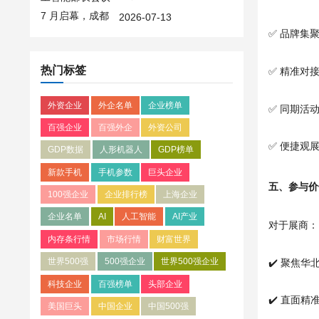
亚太数智合作平台
2026-07-13
✅ 品牌集
热门标签
✅ 精准对
外资企业
外企名单
企业榜单
✅ 同期活
百强企业
百强外企
外资公司
✅ 便捷观
GDP数据
人形机器人
GDP榜单
新款手机
手机参数
巨头企业
五、参与价
100强企业
企业排行榜
上海企业
企业名单
AI
人工智能
AI产业
对于展商：
内存条行情
市场行情
财富世界
世界500强
500强企业
世界500强企业
✔️ 聚焦
科技企业
百强榜单
头部企业
✔️ 直面
美国巨头
中国企业
中国500强