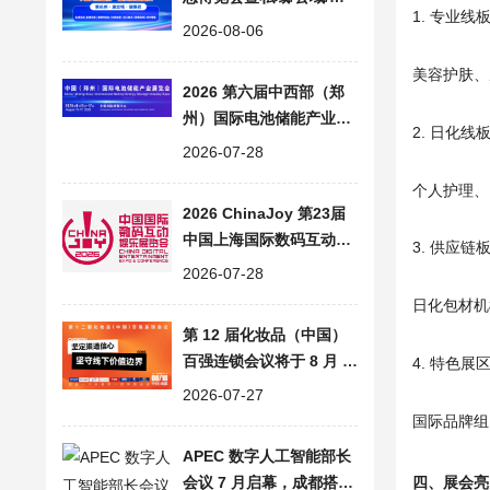
1. 专业线
频号爆品直播大会
2026-08-06
美容护肤、
2026 第六届中西部（郑
州）国际电池储能产业展
2. 日化线
览会 | CESE 郑州储能展
2026-07-28
个人护理、
2026 ChinaJoy 第23届
中国上海国际数码互动娱
3. 供应链
乐展览会，AI 赋能数字娱
2026-07-28
乐
日化包材机
第 12 届化妆品（中国）
百强连锁会议将于 8 月 1
4. 特色展
8 日在成都启幕
2026-07-27
国际品牌组
APEC 数字人工智能部长
会议 7 月启幕，成都搭建
四、展会亮