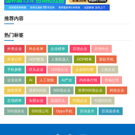
推荐内容
热门标签
外资企业
外企名单
企业榜单
百强企业
百强外企
外资公司
GDP数据
人形机器人
GDP榜单
新款手机
手机参数
巨头企业
100强企业
企业排行榜
上海企业
企业名单
AI
人工智能
AI产业
内存条行情
市场行情
财富世界
世界500强
500强企业
世界500强企业
科技企业
百强榜单
头部企业
美国巨头
中国企业
中国500强
500强排名
500强公司
Oppo手机
百强县市
百强县排名