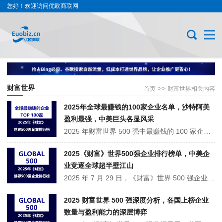
您好！欢迎访问优欧商联网
财富世界
>>
首页
财富世界相关内容
2025年全球最赚钱的100家企业名单，沙特阿美
盈利最强，中美巨头各显风采
2025 年财富世界 500 强中最赚钱的 100 家企业榜单揭晓。沙特阿美拔得头筹，凸显资源型企业超强吸金力。美国科技与金融巨头如 Alphabet、苹果等闪耀前列，展现其领域优势。中国企业也有亮点，工商银行等金融及中国石油等能源企业上榜，反映中国经济崛起与企业竞争力提升。此榜单呈现全球企业盈利格局与···
2025《财富》世界500强企业排行榜单，中美企
业竞逐全球超半壁江山
2025 年 7 月 29 日，《财富》世界 500 强企业排行榜重磅发布。上榜企业营收总和超 41.7 万亿美元，占全球 GDP 超三分之一，上榜门槛提至 322 亿美元。沃尔玛连续 12 年登顶，国家电网位列第三。中美日三国企业数量、营收与利润均超总量 60%，中国 130 家企业上榜。汽车、互联网等行业亮点频出，比亚迪···
2025 财富世界 500 强深度分析，各国上榜企业
数量与盈利能力的深层博弈