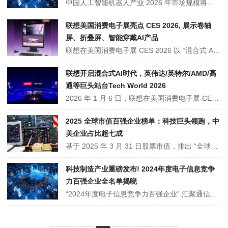
中国人工智能机器人产业 2026 年市场规模将破 2100 亿元，形成工业、服务、特种、人形、仓储物流、农业、教育、建筑施工机器人等八大细分赛道全产业链布局。核心部件国产替代率超 60%，整机国产化率达 85%，头部企业在技术突破、成本控制与生态构建上优势显著，海外订单占比超 50%。
联想美国消费电子展亮点 CES 2026, 展示卷轴
屏、折叠屏、智能穿戴AI产品
联想在美国消费电子展 CES 2026 以 “混合式 AI 落地” 为核心，举办史上最大规模创新科技大会。首发跨设备个人超级智能体 Lenovo Qira，携 ThinkPad、Legion Pro 卷轴屏 AI PC 等革新硬件亮相。联合英伟达、英特尔、AMD 高通等四大芯片巨头升级 AI 基础设施，还发布 2026 世界杯专属 AI 技术方案与商用···
联想开启混合式AI时代，英伟达/英特尔/AMD/高
通等巨头站台Tech World 2026
2026 年 1 月 6 日，联想在美国消费电子展 CES 期间举办史上最大规模科技盛会。首发个人超级智能体 Lenovo Qira，同步亮相卷轴屏 AI PC 等创新硬件与企业级推理服务器。携手英伟达、AMD、英特尔、高通等巨头深化合作，发布 2026 FIFA 世界杯专属 AI 技术方案及特别版产品，全方位展现 AI 普惠落地成果。···
2025 全球市值百强企业榜单：科技巨头领跑，中
美企业占比超七成
基于 2025 年 3 月 31 日股票市值，排出 “全球市值百强上市公司” 榜单。苹果以 3.34 万亿美元登顶，微软、英伟达分列二、三位。100 强总市值达 42.6 万亿美元，年增 7%。科技公司最多，有 22 家，总市值 13.9 万亿美元。地域上，美国有 58 家企业上榜。中国有 14 家企业上榜，腾讯、阿里巴巴等企业市···
科技制造产业重磅发布! 2024年度电子信息竞争
力百强企业全名单揭晓
“2024年度电子信息竞争力百强企业” 汇聚通信、制造、新能源、半导体等多领域龙头。华为凭借技术优势位居榜首，比亚迪在新能源与电子制造领域成绩斐然，联想的电脑业务全球知名 。百强企业营收合计 65380 亿元，同比增长 10%，远超行业平均，占规上电子信息制造业收入超 40%，它们是推动行业技术创新、···