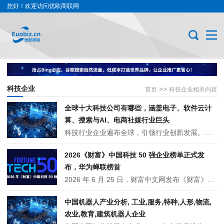
您好！欢迎访问优欧商联网
科技企业
>>
首页
科技企业相关内容
全球十大科技公司有哪些，涵盖电子、软件云计
算、搜索与AI、电商社媒行业巨头
科技行业企业遍布全球，引领行业创新发展。美国拥有苹果、微软等科技巨头，在消费电子、软件云计算等领域占据主导；亚洲崛起三星、华为等企业，在半导体、通信技术等方面表现卓越；欧洲的 SAP 和阿斯麦则在企业管理软件、光刻机制造等细分领域技术领先。这些企业凭借核心技术与多元布局，推动全球科技产···
2026《财富》中国科技 50 强企业榜单正式发
布，华为蝉联榜首
2026 年 6 月 25 日，财富中文网发布《财富》中国科技 50 强企业榜单。榜单摒弃唯营收排名，侧重研发投入与核心自研实力，华为蝉联榜首，字节跳动、宁德时代、腾讯、DeepSeek 位列前五。上榜企业集中于 AI、半导体、新能源、高端制造等硬核赛道，凸显国内科技产业向底层核心技术攻坚转型的发展趋势。
中国机器人产业分析, 工业,服务,特种,人形,物流,
农业,教育,建筑机器人企业