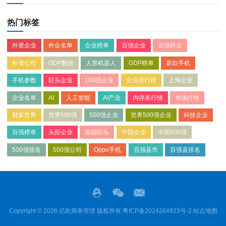
热门标签
外资企业
外企名单
企业榜单
百强企业
百强外企
外资公司
GDP数据
人形机器人
GDP榜单
新款手机
手机参数
巨头企业
100强企业
企业排行榜
上海企业
企业名单
AI
人工智能
AI产业
内存条行情
市场行情
财富世界
世界500强
500强企业
世界500强企业
科技企业
百强榜单
头部企业
美国巨头
中国企业
中国500强
500强排名
500强公司
Oppo手机
百强县市
百强县排名
Copyright © 2026 亿欧商务管理 版权所有
粤ICP备2024264923号-2
站点地图