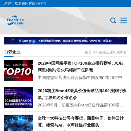
您好！欢迎访问优欧商联网
百强企业
>>
首页
百强企业相关内容
2026中国网络零售TOP100企业排行榜单, 京东/
阿里/美的/沃尔玛领衔千亿阵营
中国连锁经营协会联合德勤中国发布“2026年中国网络零售TOP100”榜单。数据显示，上榜企业网络销售总规模达2.21万亿元。京东、阿里、美的、沃尔玛4家企业跻身千亿阵营。榜单涵盖零售渠道与消费品企业，并同步发布零售渠道、食品饮料、服装鞋帽、家居家电及家清个护化妆品五大细分赛道排名。
2026凯度BrandZ最具价值全球品牌100强排行榜
单, 世界知名企业名录
2026年5月，凯度发布BrandZ全球品牌100强榜单，本届百强总价值同比大涨22%，AI成核心增长动力。本次共13家中国品牌上榜，食品饮料领域中茅台入围主榜，农夫山泉、伊利、东鹏特饮跻身行业子榜，其中东鹏特饮首次上榜，彰显国货饮品品牌实力。
全球十大科技公司有哪些，涵盖电子、软件云计
算、搜索与AI、电商社媒行业巨头