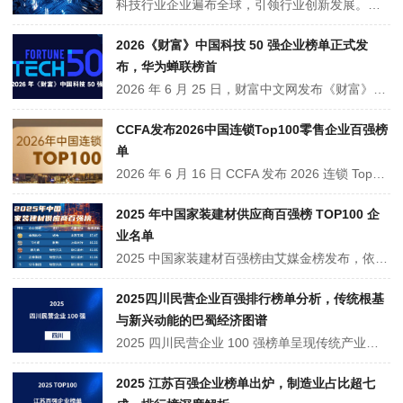
科技行业企业遍布全球，引领行业创新发展。美国拥有苹果、微软等科技巨头，在消费电子、软件云计算等领域占据主导；亚洲崛起三星、华为等企业，在半导体、通信技术等方面表现卓越；欧洲的 SAP 和阿斯麦则在企业管理软件、光刻机制造等细分领域技术领先。这些企业凭借核心技术与多元布局，推动全球科技产···
2026《财富》中国科技 50 强企业榜单正式发
布，华为蝉联榜首
2026 年 6 月 25 日，财富中文网发布《财富》中国科技 50 强企业榜单。榜单摒弃唯营收排名，侧重研发投入与核心自研实力，华为蝉联榜首，字节跳动、宁德时代、腾讯、DeepSeek 位列前五。上榜企业集中于 AI、半导体、新能源、高端制造等硬核赛道，凸显国内科技产业向底层核心技术攻坚转型的发展趋势。
CCFA发布2026中国连锁Top100零售企业百强榜
单
2026 年 6 月 16 日 CCFA 发布 2026 连锁 Top100，数据采样 2025 年。百强总销售额 2.07 万亿元，门店 28.97 万个，口径调整致账面营收微降，可比企业营收同比增 5.8%。沃尔玛中国三连榜首，榜单新增 11 家企业。折扣零售增速突出，各业态走势分化，便利店稳健、超市优化单店、综合零售承压。
2025 年中国家装建材供应商百强榜 TOP100 企
业名单
2025 中国家装建材百强榜由艾媒金榜发布，依五大维度评选。金隅股份、飞利浦等领跑 TOP10，粤浙沪占七成企业，形成三大竞争赛道。行业现绿色低碳、智能制造、服务升级趋势，90% 百强建绿色工厂。艾媒预测 2026 年绿色建材规模破 2.8 万亿，百强企业将推动产业向绿色标准输出国迈进。
2025四川民营企业百强排行榜单分析，传统根基
与新兴动能的巴蜀经济图谱
2025 四川民营企业 100 强榜单呈现传统产业稳固、新兴产业崛起的格局，通威等龙头引领，电气机械、金属冶炼、农副食品产业成支柱。区域上成都龙头带动，宜宾、达州等特色突围，企业在绿色转型、创新驱动、数字化上发力，同时面临创新、区域均衡、国际化挑战，未来可向绿色智能、区域协同、全球化方向发···
2025 江苏百强企业榜单出炉，制造业占比超七