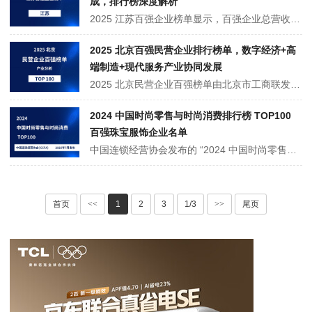
成，排行榜深度解析
2025 江苏百强企业榜单显示，百强企业总营收达 75515.80 亿元，入榜门槛 265.52 亿元。榜单呈现 66 家制造企业占 74.25% 营收、服务业提速的特征，恒力集团等 19 家超千亿企业领跑。区域上苏南 80 家企业占 86.25% 营收，民营与国企协同发力，研发投入超千亿，彰显江苏经济韧性与升级趋势。
2025 北京百强民营企业排行榜单，数字经济+高
端制造+现代服务产业协同发展
2025 北京民营企业百强榜单由北京市工商联发布，覆盖电子商务、智能硬件、新能源、生物医药等多个领域100 家企业。头部企业如京东、小米、百度等领跑，超六成企业聚焦数字经济与高端制造。企业不仅构建 “头部引领 + 中小配套” 生态，还深度服务民生，成为北京 “高精尖” 经济与高质量发展的核心载体···
2024 中国时尚零售与时尚消费排行榜 TOP100
百强珠宝服饰企业名单
中国连锁经营协会发布的 “2024 中国时尚零售与时尚消费 TOP100” 排行榜单，勾勒出过去一年行业发展的真实图景。数据显示，TOP100 企业整体营业收入达 8206.80 亿元，同比下降 2.44%；门店总数同比下降 7.50%，近六成企业营收下滑、超六成企业门店收缩。
首页
<<
1
2
3
1/3
>>
尾页