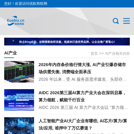
您好！欢迎访问优欧商联网
AI产业
>>
首页
AI产业相关内容
2026年内存条价格行情大涨, AI产业引爆存储市
场供需失衡, 消费端全面承压
2026 年以来，受 AI 服务器需求爆发、头部存储厂商产能向高利润产品倾斜、行业库存偏低等多重因素影响，全球 DRAM 内存条价格大幅上涨，DDR4、DDR5 产品零售价格普遍翻倍。涨价从上游芯片传导至终端市场，导致 PC、笔记本、装机等成本上升。本文客观梳理本轮涨价原因、市场影响及后续走势。
AIDC 2026第三届AI算力产业大会在深圳启幕，
算力领航，赋能千行百业
AIDC 2026 第三届 AI 算力产业大会以 “算力领航，赋能千行百业” 为主题，于 2026 年 4 月 9 日 - 11 日在深圳会展中心举办。大会聚焦 AI 芯片、智算中心、绿色算力、算力调度及行业应用等核心领域，汇聚政产学研各界力量，共话技术创新与生态共建，推动算力赋能制造、金融、医疗、智慧城市等千行百业···
人工智能产业AI大厂企业有哪些, AI芯片/算力/算
法/应用, 谁押中了万亿赛道？