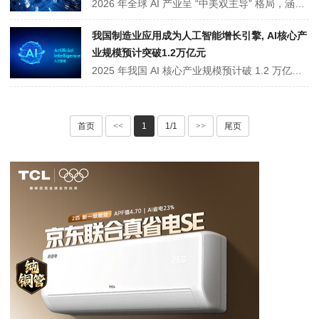
2026 年全球 AI 产业呈 “中美双主导” 格局，涵盖四大阵营：英伟达、微软等国际巨头主导底层算力与通用大模型；华为、腾讯等中国企业深耕自主技术与场景落地；寒武纪、科大讯飞等聚焦细分赛道突破；月之暗面等独角兽快速崛起。行业从技术比拼转向商业化兑现，算力自主化与场景规模化落地成核心趋势。
我国制造业应用成为人工智能增长引擎, AI核心产
业规模预计突破1.2万亿元
2025 年我国 AI 核心产业规模预计破 1.2 万亿元，较 2024 年增超 32%，标志产业进入价值释放期。制造业大模型应用成核心引擎，案例占比从 19.9% 升至 25.9%，推动千厂落地增效。芯片国产化、算力基建完善筑牢根基，政策与生态协同发力，带动相关产业增加值超 24 万亿元，未来增长潜力强劲。
首页
<<
1
1/1
>>
尾页