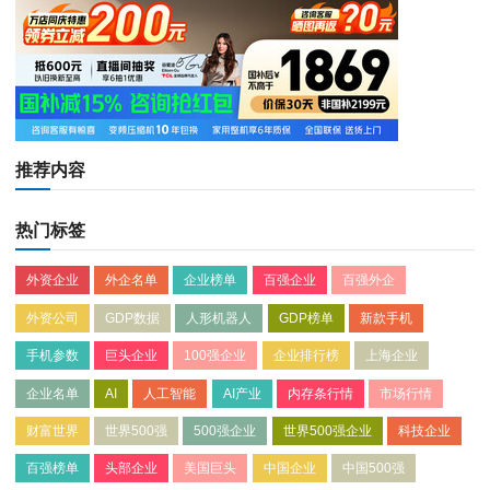
推荐内容
热门标签
外资企业
外企名单
企业榜单
百强企业
百强外企
外资公司
GDP数据
人形机器人
GDP榜单
新款手机
手机参数
巨头企业
100强企业
企业排行榜
上海企业
企业名单
AI
人工智能
AI产业
内存条行情
市场行情
财富世界
世界500强
500强企业
世界500强企业
科技企业
百强榜单
头部企业
美国巨头
中国企业
中国500强