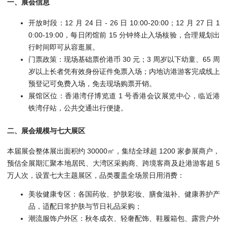
一、展会信息
开放时段：12 月 24 日 - 26 日 10:00-20:00；12 月 27 日 1
0:00-19:00，每日闭馆前 15 分钟终止入场核验，合理规划出
行时间即可从容逛展。
门票政策：现场基础票价港币 30 元；3 周岁以下幼童、65 周
岁以上长者凭有效身份证件免票入场；内地访港游客完成线上
预登记可免费入场，免去现场购票开销。
展馆区位：香港湾仔博览道 1 号香港会议展览中心，临近港
铁湾仔站，公共交通出行便捷。
二、展会规模与七大展区
本届展会整体展出面积约 30000㎡，集结全球超 1200 家参展商户，
预估全展期汇聚本地居民、大湾区采购商、跨境客商及赴港游客超 5
万人次，设置七大主题展区，品类覆盖全场景日用消费：
美妆健康专区：各国药妆、护肤彩妆、膳食滋补、健康养护产
品，适配日常护肤与节日礼品采购；
潮流服饰户外区：秋冬成衣、轻奢配饰、鞋履箱包、露营户外