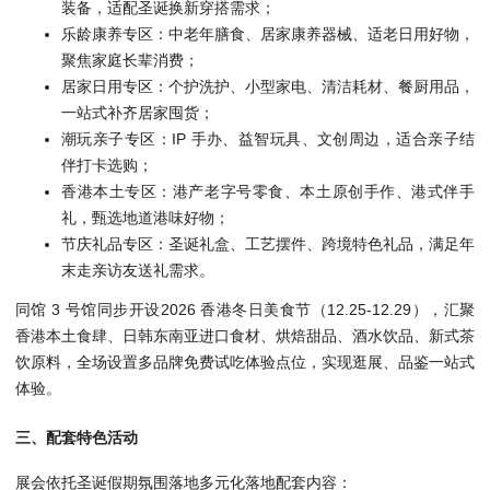
装备，适配圣诞换新穿搭需求；
乐龄康养专区：中老年膳食、居家康养器械、适老日用好物，
聚焦家庭长辈消费；
居家日用专区：个护洗护、小型家电、清洁耗材、餐厨用品，
一站式补齐居家囤货；
潮玩亲子专区：IP 手办、益智玩具、文创周边，适合亲子结
伴打卡选购；
香港本土专区：港产老字号零食、本土原创手作、港式伴手
礼，甄选地道港味好物；
节庆礼品专区：圣诞礼盒、工艺摆件、跨境特色礼品，满足年
末走亲访友送礼需求。
同馆 3 号馆同步开设2026 香港冬日美食节（12.25-12.29），汇聚
香港本土食肆、日韩东南亚进口食材、烘焙甜品、酒水饮品、新式茶
饮原料，全场设置多品牌免费试吃体验点位，实现逛展、品鉴一站式
体验。
三、配套特色活动
展会依托圣诞假期氛围落地多元化落地配套内容：