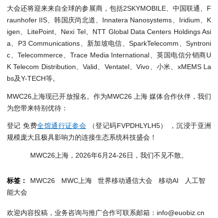
大会还将迎来来自全球的参展商，包括2SKYMOBILE、中国联通、F
raunhofer IIS、韩国庆尚北道、Innatera Nanosystems、Iridium、K
igen、LitePoint、Nexi Tel、NTT Global Data Centers Holdings Asi
a、P3 Communications、新加坡电信、SparkTelecomm、Syntroni
c、Telecommerce、Trace Media International、英国电信分销商U
K Telecom Distribution、Valid、Ventatel、Vivo、小米、xMEMS La
bs及Y-TECH等。
MWC26上海现已开放报名。作为MWC26 上海 媒体合作伙伴，我们
为您带来特别优待：
登记 免费
全馆通行证参会
（登记码
FVPDHLYLH5
） ，沉浸于亚洲
规模庞大且极具影响力的连接生态系统科技盛会！
MWC26上海，2026年6月24-26日，我们不见不散。
标签：
MWC26
MWC上海
世界移动通信大会
移动AI
人工智
能大会
欢迎内容投稿，业务咨询与推广合作可联系邮箱：info@euobiz.cn