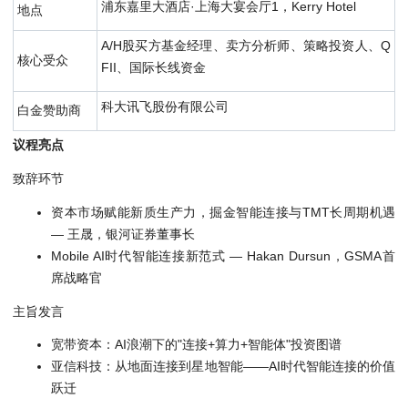
浦东嘉里大酒店·上海大宴会厅1，Kerry Hotel
地点
A/H股买方基金经理、卖方分析师、策略投资人、Q
核心受众
FII、国际长线资金
科大讯飞股份有限公司
白金赞助商
议程亮点
致辞环节
资本市场赋能新质生产力，掘金智能连接与TMT长周期机遇
— 王晟，银河证券董事长
Mobile AI时代智能连接新范式 — Hakan Dursun，GSMA首
席战略官
主旨发言
宽带资本：AI浪潮下的"连接+算力+智能体"投资图谱
亚信科技：从地面连接到星地智能——AI时代智能连接的价值
跃迁