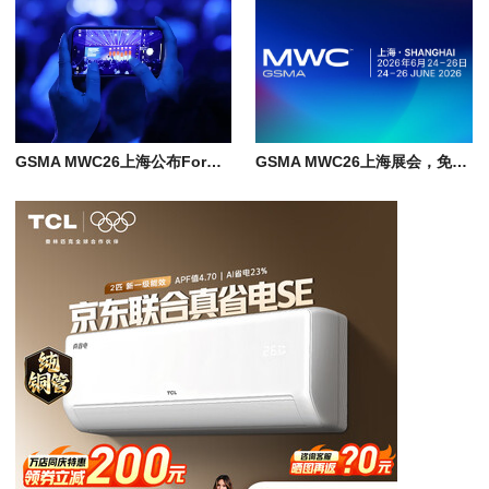
GSMA MWC26上海公布Formula E体验活动及全球演讲嘉宾阵容
GSMA MWC26上海展会，免费参会观展门票登记已开放，沉浸式体验6大新展区