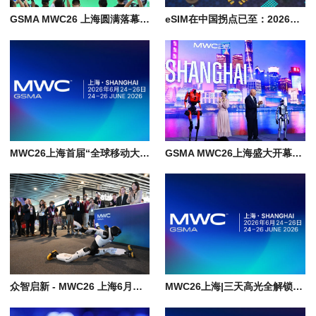
GSMA MWC26 上海圆满落幕 AI 经济与 6G 创新受到全球参会者瞩目
eSIM在中国拐点已至：2026年从“未来愿景”迈入“规模落地”
MWC26上海首届“全球移动大奖·亚洲”震撼揭晓|上海世界移动通信大会
GSMA MWC26上海盛大开幕，AI、机器人、无人机引领创新浪潮
众智启新 - MWC26 上海6月开幕，邀你共赴"科技嘉年华"
MWC26上海|三天高光全解锁, Mobile AI资本论坛深度揭秘, 倒计时冲刺！