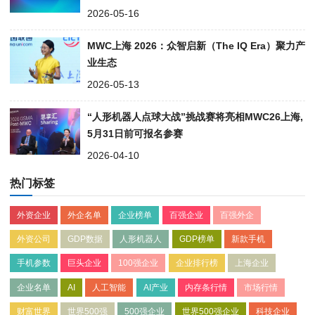
2026-05-16
MWC上海 2026：众智启新（The IQ Era）聚力产
业生态
2026-05-13
“人形机器人点球大战”挑战赛将亮相MWC26上海,
5月31日前可报名参赛
2026-04-10
热门标签
外资企业
外企名单
企业榜单
百强企业
百强外企
外资公司
GDP数据
人形机器人
GDP榜单
新款手机
手机参数
巨头企业
100强企业
企业排行榜
上海企业
企业名单
AI
人工智能
AI产业
内存条行情
市场行情
财富世界
世界500强
500强企业
世界500强企业
科技企业