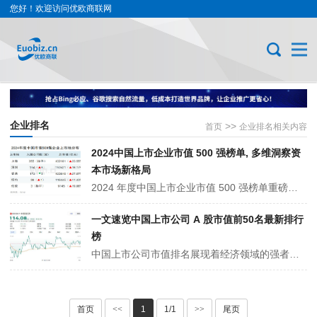
您好！欢迎访问优欧商联网
企业排名
>>
首页
企业排名相关内容
2024中国上市企业市值 500 强榜单, 多维洞察资
本市场新格局
2024 年度中国上市企业市值 500 强榜单重磅出炉！腾讯、工行、茅台稳居前三。整体呈现诸多亮点：企业平均、中位数市值均上扬，万亿级企业稳定 10 家。上市地分布有动态变化，沪深港等地各有增减。行业方面，金融市值飙升，信息技术企业数量激增，工业、医疗等领域市值、数量此消彼长。各地企业勾勒中国···
一文速览中国上市公司 A 股市值前50名最新排行
榜
中国上市公司市值排名展现着经济领域的强者格局。头部企业涵盖多领域，通信巨头中国移动、金融巨擘工商银行等，彰显行业领军地位。白酒龙头贵州茅台、宁德时代凭新能源优势紧跟其后。银行系重兵集结，国有大行稳根基，股份制银行展活力。各行业佼佼者凭核心竞争力，撑起万亿市值，反映产业发展脉络，影···
首页
<<
1
1/1
>>
尾页