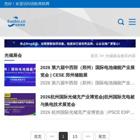
您好！欢迎访问优欧商联网
光储展会
>>
首页
光储展会相关内容
2026 第六届中西部（郑州）国际电池储能产业展
览会 | CESE 郑州储能展
2026 第六届中西部（郑州）国际电池储能产业展览会 8 月 15-17 日落地中原国际博览中心，展览面积 2 万㎡，300 余家海内外企业参展，同期联动智慧能源博览会，举办政策解读论坛、技术研讨会、供需对接会等配套活动，聚焦河南源网荷储市场需求，搭建中西部储能全产业链商贸、技术交流平台。
2026杭州国际光储充产业博览会|杭州国际充电桩
与换电技术展览会
2026 杭州国际光储充产业博览会（PSCE EXPO）将于 11 月 11-13 日在杭州大会展中心举办，同期设充电桩与换电技术展。展会聚焦光伏、储能、充换电及配套技术四大板块，覆盖全产业链产品与解决方案。同期举办政策解读、技术论坛等活动，打造华东地区光储充产业技术展示、商贸对接与趋势交流的专业平台。
首页
<<
1
1/1
>>
尾页