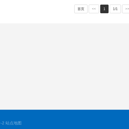
首页
<<
1
1/1
>
-2
站点地图