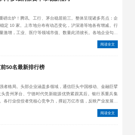
强榜单重磅出炉！腾讯、工行、茅台稳居前三。整体呈现诸多亮点：企
稳定 10 家。上市地分布有动态变化，沪深港等地各有增减。行
量激增，工业、医疗等领域市值、数量此消彼长。各地企业勾勒
阅读全文
值前50名最新排行榜
强者格局。头部企业涵盖多领域，通信巨头中国移动、金融巨擘
龙头贵州茅台、宁德时代凭新能源优势紧跟其后。银行系重兵集
。各行业佼佼者凭核心竞争力，撑起万亿市值，反映产业发展脉
阅读全文