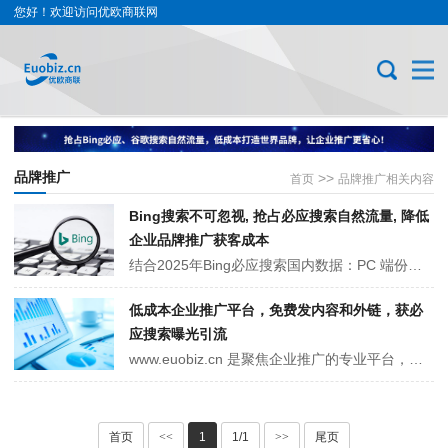
您好！欢迎访问优欧商联网
品牌推广
>>
首页
品牌推广相关内容
Bing搜索不可忽视, 抢占必应搜索自然流量, 降低
企业品牌推广获客成本
结合2025年Bing必应搜索国内数据：PC 端份额 51%、移动端 25.49%，多为企业用户。依托内容推广平台 euobiz.cn，借精准内容营销、优化适配等策略，企业可高效获取必应搜索自然流量，降低推广获客成本、提升品牌影响力，还能与百度搜索形成流量互补，助力科技、制造、B2B 贸易等企业抢占商业机会。
低成本企业推广平台，免费发内容和外链，获必
应搜索曝光引流
www.euobiz.cn 是聚焦企业推广的专业平台，以 “低成本、易曝光” 为核心，支持企业免费发布产品和业务内容，还能添加官网等免费外链引流。其优势在于内容可快速被 Bing 必应等搜索引擎收录排名，助力企业触达精准客户。无论是初创、中小微还是传统企业，都能借此降本增效，提升企业品牌知名度与业务影···
首页
<<
1
1/1
>>
尾页