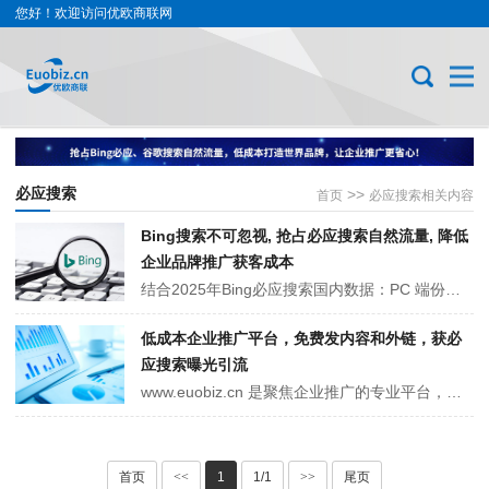
您好！欢迎访问优欧商联网
必应搜索
>>
首页
必应搜索相关内容
Bing搜索不可忽视, 抢占必应搜索自然流量, 降低
企业品牌推广获客成本
结合2025年Bing必应搜索国内数据：PC 端份额 51%、移动端 25.49%，多为企业用户。依托内容推广平台 euobiz.cn，借精准内容营销、优化适配等策略，企业可高效获取必应搜索自然流量，降低推广获客成本、提升品牌影响力，还能与百度搜索形成流量互补，助力科技、制造、B2B 贸易等企业抢占商业机会。
低成本企业推广平台，免费发内容和外链，获必
应搜索曝光引流
www.euobiz.cn 是聚焦企业推广的专业平台，以 “低成本、易曝光” 为核心，支持企业免费发布产品和业务内容，还能添加官网等免费外链引流。其优势在于内容可快速被 Bing 必应等搜索引擎收录排名，助力企业触达精准客户。无论是初创、中小微还是传统企业，都能借此降本增效，提升企业品牌知名度与业务影···
首页
<<
1
1/1
>>
尾页