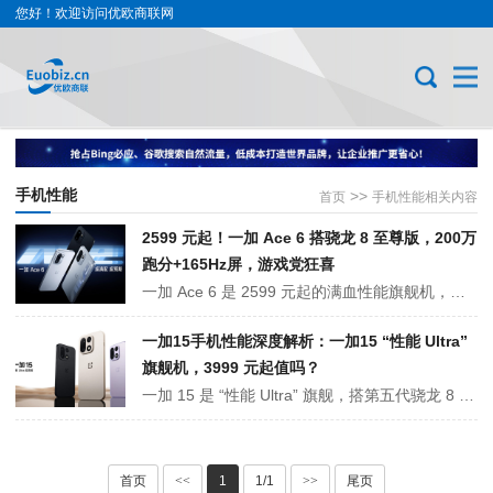
您好！欢迎访问优欧商联网
手机性能
>>
首页
手机性能相关内容
2599 元起！一加 Ace 6 搭骁龙 8 至尊版，200万
跑分+165Hz屏，游戏党狂喜
一加 Ace 6 是 2599 元起的满血性能旗舰机，搭骁龙 8 至尊版，12GB/16GB LPDDR5X 内存 + 256GB-1TB 存储。有 6.7 英寸 165Hz 直屏、7800mAh 电池 + 120W 闪充，配冰河散热。后置 5000 万超光影主摄，首发 ColorOS 16，适合游戏与日常用户。
一加15手机性能深度解析：一加15 “性能 Ultra”
旗舰机，3999 元起值吗？
一加 15 是 “性能 Ultra” 旗舰，搭第五代骁龙 8 至尊版与 LPDDR5X Ultra 内存，165Hz 东方屏加持。有 7300mAh 电池 + 120W 闪充，冰河散热控温佳。后置 5000 万三摄（LUMO 算法），IP68/69/69K 防护，配 ColorOS 16，3999 元起，适合游戏与全能用户。
首页
<<
1
1/1
>>
尾页