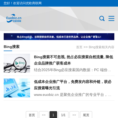
您好！欢迎访问优欧商联网
Bing搜索
>>
首页
Bing搜索相关内容
Bing搜索不可忽视, 抢占必应搜索自然流量, 降低
企业品牌推广获客成本
结合2025年Bing必应搜索国内数据：PC 端份额 51%、移动端 25.49%，多为企业用户。依托内容推广平台 euobiz.cn，借精准内容营销、优化适配等策略，企业可高效获取必应搜索自然流量，降低推广获客成本、提升品牌影响力，还能与百度搜索形成流量互补，助力科技、制造、B2B 贸易等企业抢占商业机会。
低成本企业推广平台，免费发内容和外链，获必
应搜索曝光引流
www.euobiz.cn 是聚焦企业推广的专业平台，以 “低成本、易曝光” 为核心，支持企业免费发布产品和业务内容，还能添加官网等免费外链引流。其优势在于内容可快速被 Bing 必应等搜索引擎收录排名，助力企业触达精准客户。无论是初创、中小微还是传统企业，都能借此降本增效，提升企业品牌知名度与业务影···
首页
<<
1
1/1
>>
尾页