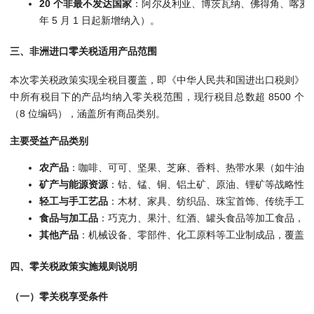
20 个非最不发达国家
：阿尔及利亚、博茨瓦纳、佛得角、喀麦
年 5 月 1 日起新增纳入）。
三、非洲进口零关税适用产品范围
本次零关税政策实现全税目覆盖，即《中华人民共和国进出口税则》
中所有税目下的产品均纳入零关税范围，现行税目总数超 8500 个
（8 位编码），涵盖所有商品类别。
主要受益产品类别
农产品
：咖啡、可可、坚果、芝麻、香料、热带水果（如牛油果
矿产与能源资源
：钴、锰、铜、铝土矿、原油、锂矿等战略性矿
轻工与手工艺品
：木材、家具、纺织品、珠宝首饰、传统手工艺
食品与加工品
：巧克力、果汁、红酒、罐头食品等加工食品，降
其他产品
：机械设备、零部件、化工原料等工业制成品，覆盖全
四、零关税政策实施规则说明
（一）零关税享受条件