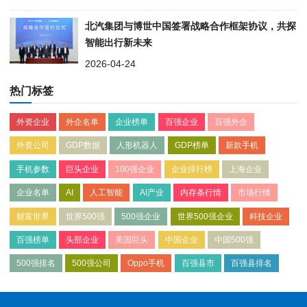
北汽集团与博世中国签署战略合作框架协议，共探
智能出行新未来
2026-04-24
热门标签
外资企业
外企名单
企业榜单
百强企业
百强外企
外资公司
GDP数据
人形机器人
GDP榜单
新款手机
手机参数
巨头企业
100强企业
企业排行榜
上海企业
企业名单
AI
人工智能
AI产业
内存条行情
市场行情
财富世界
世界500强
500强企业
世界500强企业
科技企业
百强榜单
头部企业
美国巨头
中国企业
中国500强
500强排名
500强公司
Oppo手机
百强县市
百强县排名