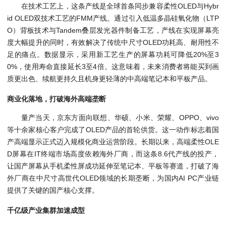
在技术工艺上，这条产线是全球首条同步兼容柔性OLED与Hybr
id OLED双技术工艺的FMM产线。通过引入低温多晶硅氧化物（LTP
O）背板技术与Tandem叠层发光器件制备工艺，产线在实现屏幕亮
度大幅提升的同时，有效解决了传统中尺寸OLED功耗高、耐用性不
足的痛点。数据显示，采用新工艺生产的屏幕功耗可降低20%至3
0%，使用寿命直接延长3至4倍。这意味着，未来消费者将能买到画
质更出色、续航更持久且机身更轻薄的中高端笔记本和平板产品。
商业化落地，打破海外高端垄断
量产当天，京东方面向联想、华硕、小米、荣耀、OPPO、vivo
等十余家核心客户完成了OLED产品的首轮供货。这一动作标志着国
产高端显示正式迈入规模化商业运营阶段。长期以来，高端柔性OLE
D屏幕在IT终端市场高度依赖海外厂商，而这条8.6代产线的投产，
让国产屏幕从手机柔性屏成功延伸至笔记本、平板等赛道，打破了海
外厂商在中尺寸高世代OLED领域的长期垄断，为国内AI PC产业链
提供了关键的国产核心支撑。
千亿级产业集群加速成型