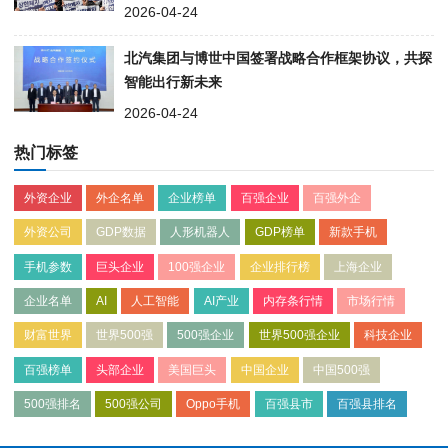
2026-04-24
北汽集团与博世中国签署战略合作框架协议，共探
智能出行新未来
2026-04-24
热门标签
外资企业
外企名单
企业榜单
百强企业
百强外企
外资公司
GDP数据
人形机器人
GDP榜单
新款手机
手机参数
巨头企业
100强企业
企业排行榜
上海企业
企业名单
AI
人工智能
AI产业
内存条行情
市场行情
财富世界
世界500强
500强企业
世界500强企业
科技企业
百强榜单
头部企业
美国巨头
中国企业
中国500强
500强排名
500强公司
Oppo手机
百强县市
百强县排名