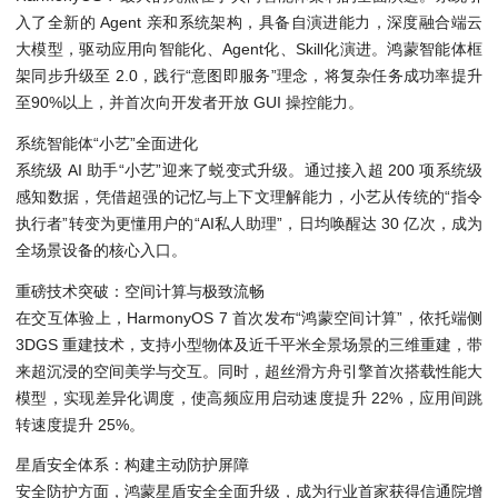
入了全新的 Agent 亲和系统架构，具备自演进能力，深度融合端云
大模型，驱动应用向智能化、Agent化、Skill化演进。鸿蒙智能体框
架同步升级至 2.0，践行“意图即服务”理念，将复杂任务成功率提升
至90%以上，并首次向开发者开放 GUI 操控能力。
系统智能体“小艺”全面进化
系统级 AI 助手“小艺”迎来了蜕变式升级。通过接入超 200 项系统级
感知数据，凭借超强的记忆与上下文理解能力，小艺从传统的“指令
执行者”转变为更懂用户的“AI私人助理”，日均唤醒达 30 亿次，成为
全场景设备的核心入口。
重磅技术突破：空间计算与极致流畅
在交互体验上，HarmonyOS 7 首次发布“鸿蒙空间计算”，依托端侧
3DGS 重建技术，支持小型物体及近千平米全景场景的三维重建，带
来超沉浸的空间美学与交互。同时，超丝滑方舟引擎首次搭载性能大
模型，实现差异化调度，使高频应用启动速度提升 22%，应用间跳
转速度提升 25%。
星盾安全体系：构建主动防护屏障
安全防护方面，鸿蒙星盾安全全面升级，成为行业首家获得信通院增