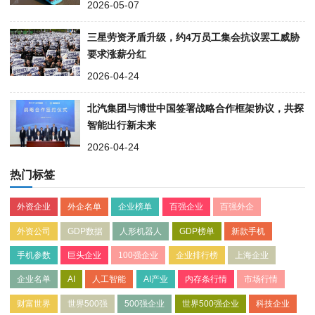
2026-05-07
三星劳资矛盾升级，约4万员工集会抗议罢工威胁
要求涨薪分红
2026-04-24
北汽集团与博世中国签署战略合作框架协议，共探
智能出行新未来
2026-04-24
热门标签
外资企业
外企名单
企业榜单
百强企业
百强外企
外资公司
GDP数据
人形机器人
GDP榜单
新款手机
手机参数
巨头企业
100强企业
企业排行榜
上海企业
企业名单
AI
人工智能
AI产业
内存条行情
市场行情
财富世界
世界500强
500强企业
世界500强企业
科技企业