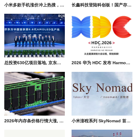
小米多款手机涨价冲上热搜，受存储芯片价格影响部分机型上调300-500元
长鑫科技登陆科创板！国产存储芯片量产，助力存储产业链自主发展
总投资630亿项目落地, 京东方国产8.6代AMOLED柔性显示屏量产
2026 华为 HDC 发布 HarmonyOS 7, 全场景智能操作系统迈入 Agent 时代
2026年内存条价格行情大涨, AI产业引爆存储市场供需失衡, 消费端全面承压
小米澎程系列 SkyNomad 首款SUV新能源汽车预计7月底发布、8月正式上市