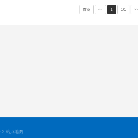
首页
<<
1
1/1
>
-2
站点地图