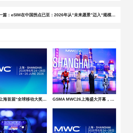
一篇：
eSIM在中国拐点已至：2026年从“未来愿景”迈入“规模落地”
MWC26上海首届“全球移动大奖·亚洲”震撼揭晓|上海世界移动通信大会
GSMA MWC26上海盛大开幕，AI、机器人、无人机引领创新浪潮