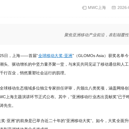
MWC上海
2026-
聚焦亚洲移动产业前沿，表彰颠覆性
月25日，上海——首届“
全球移动大奖·亚洲
”（GLOMOs Asia）获奖名单
潮头、驱动增长的中坚力量齐聚一堂，与来宾共同见证了移动通信和人工
千行百业，悄然重塑社会运行的肌理。
全球移动生态领域多位独立专家担任评审，共颁出八类奖项，涵盖网络创
WC上海主题演讲环节正式公布。其中，“亚洲移动行业杰出贡献奖”已于
汪涛先生。
大奖·亚洲”的前身是已举办近二十年的“亚洲移动大奖”。如今，大奖全