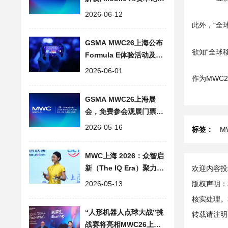
深度揭秘, 倒计时冲刺！
2026-06-12
此外，“全
GSMA MWC26上海公布
欲知“全球
Formula E体验活动及全
球演讲嘉宾阵容
2026-06-01
作为MWC
GSMA MWC26上海展
会，免费参会观展门票登
记已开放，沉浸式体验6
2026-05-16
标签：
M
大新展区
MWC上海 2026：众智启
新（The IQ Era）聚力产
欢迎内容投稿
业生态
2026-05-13
版权声明：
核实处理。
“人形机器人点球大战”挑
转载请注明
战赛将亮相MWC26上海,