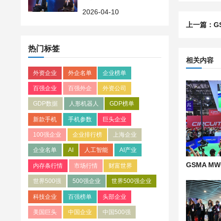
5月31日前可报名参赛
2026-04-10
上一篇：
G
热门标签
相关内容
外资企业
外企名单
企业榜单
百强企业
百强外企
外资公司
GDP数据
人形机器人
GDP榜单
新款手机
手机参数
巨头企业
100强企业
企业排行榜
上海企业
企业名单
AI
人工智能
AI产业
内存条行情
市场行情
财富世界
世界500强
500强企业
世界500强企业
科技企业
百强榜单
头部企业
美国巨头
中国企业
中国500强