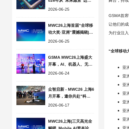
026年从“未来愿景”迈入
舞台，持续
“规模落地”
2026-06-25
GSMA首
让他们的成
MWC26上海首届“全球移
动大奖·亚洲”震撼揭晓|上
为行业注入
海世界移动通信大会
2026-06-25
“全球移动
GSMA MWC26上海盛大
开幕，AI、机器人、无人
亚
机引领创新浪潮
2026-06-24
亚洲
亚洲
众智启新 - MWC26 上海6
亚
月开幕，邀你共赴"科技
亚
嘉年华"
2026-06-17
亚
亚洲
MWC26上海|三天高光全
亚
解锁, Mobile AI资本论坛