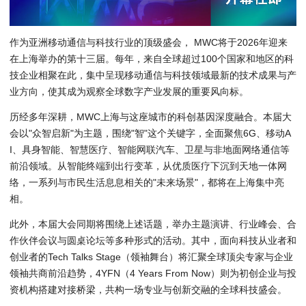
作为亚洲移动通信与科技行业的顶级盛会， MWC将于2026年迎来
在上海举办的第十三届。每年，来自全球超过100个国家和地区的科
技企业相聚在此，集中呈现移动通信与科技领域最新的技术成果与产
业方向，使其成为观察全球数字产业发展的重要风向标。
历经多年深耕，MWC上海与这座城市的科创基因深度融合。本届大
会以"众智启新"为主题，围绕"智"这个关键字，全面聚焦6G、移动A
I、具身智能、智慧医疗、智能网联汽车、卫星与非地面网络通信等
前沿领域。从智能终端到出行变革，从优质医疗下沉到天地一体网
络，一系列与市民生活息息相关的"未来场景"，都将在上海集中亮
相。
此外，本届大会同期将围绕上述话题，举办主题演讲、行业峰会、合
作伙伴会议与圆桌论坛等多种形式的活动。其中，面向科技从业者和
创业者的Tech Talks Stage（领袖舞台）将汇聚全球顶尖专家与企业
领袖共商前沿趋势，4YFN（4 Years From Now）则为初创企业与投
资机构搭建对接桥梁，共构一场专业与创新交融的全球科技盛会。