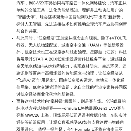
汽车，到C-V2X车路协同与车路云一体化网络建设，汽车正从
单纯的交通工具，进化为能够感知、理解并主动协助用户的
“智能伙伴”。峰会还将聚焦中国智能网联汽车“出海”新趋势，
探讨人工智能、先进连接技术如何推动全球汽车产业协同创新
与合作共赢。
与此同时，“低空经济”正加速从概念走向现实。除了eVTOL飞
行器、无人机物流配送、城市空中交通（UAM）等创新场景
外，低空技术也正在深度参与城市治理。星际航（江苏）科技
将展示其STAR·AIBOX低空场景运营科技服务平台，通过融合
空天地水感知与AI大模型能力，实现森林防火、生态环保、违
建识别等百余个高频场景的智能巡查与治理，让低空经济从
“飞起来”迈向“用起来”。围绕低空服务运营、空地云一体化通
信网络、低空交通管理等议题，来自全球的行业专家将共同探
讨低空经济商业化落地的新路径。
而将这些技术推向“毫秒级”极限的，则是赛车场。全球瞩目的
纯电动方程式锦标赛——Formula E将携最新Gen3 EVO赛车
亮相MWC26 上海，现场展示低延迟遥测数据传输、车队实时
通信等前沿应用，让观众直观感受5G如何支撑速度与智能的
双重进化。 值得一提的是，今年Formula E还将在海南三亚