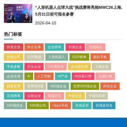
“人形机器人点球大战”挑战赛将亮相MWC26上海,
5月31日前可报名参赛
2026-04-10
热门标签
外资企业
外企名单
企业榜单
百强企业
百强外企
外资公司
GDP数据
人形机器人
GDP榜单
新款手机
手机参数
巨头企业
100强企业
企业排行榜
上海企业
企业名单
AI
人工智能
AI产业
内存条行情
市场行情
财富世界
世界500强
500强企业
世界500强企业
科技企业
百强榜单
头部企业
美国巨头
中国企业
中国500强
500强排名
500强公司
Oppo手机
百强县市
百强县排名