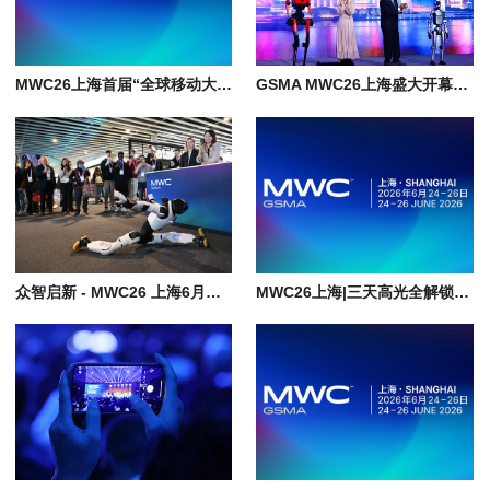
MWC26上海首届“全球移动大奖·亚洲”震撼揭晓|上海世界移动通信大会
GSMA MWC26上海盛大开幕，AI、机器人、无人机引领创新浪潮
众智启新 - MWC26 上海6月开幕，邀你共赴"科技嘉年华"
MWC26上海|三天高光全解锁, Mobile AI资本论坛深度揭秘, 倒计时冲刺！