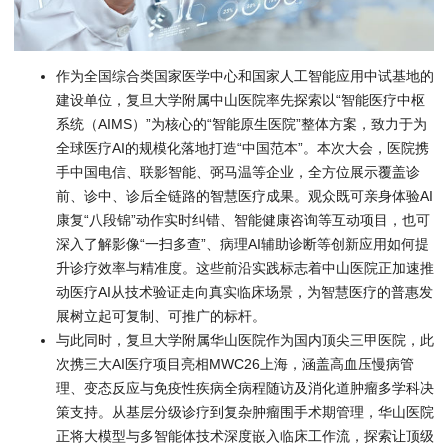
作为全国综合类国家医学中心和国家人工智能应用中试基地的
建设单位，复旦大学附属中山医院率先探索以“智能医疗中枢
系统（AIMS）”为核心的“智能原生医院”整体方案，致力于为
全球医疗AI的规模化落地打造“中国范本”。本次大会，医院携
手中国电信、联影智能、弼马温等企业，全方位展示覆盖诊
前、诊中、诊后全链路的智慧医疗成果。观众既可亲身体验AI
康复“八段锦”动作实时纠错、智能健康咨询等互动项目，也可
深入了解影像“一扫多查”、病理AI辅助诊断等创新应用如何提
升诊疗效率与精准度。这些前沿实践标志着中山医院正加速推
动医疗AI从技术验证走向真实临床场景，为智慧医疗的普惠发
展树立起可复制、可推广的标杆。
与此同时，复旦大学附属华山医院作为国内顶尖三甲医院，此
次携三大AI医疗项目亮相MWC26上海，涵盖高血压慢病管
理、变态反应与免疫性疾病全病程随访及消化道肿瘤多学科决
策支持。从基层分级诊疗到复杂肿瘤围手术期管理，华山医院
正将大模型与多智能体技术深度嵌入临床工作流，探索让顶级