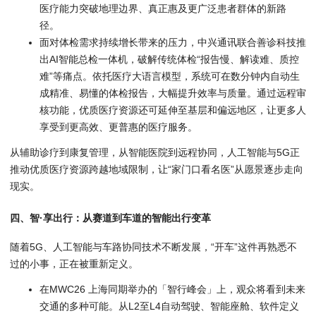
医疗能力突破地理边界、真正惠及更广泛患者群体的新路
径。
面对体检需求持续增长带来的压力，中兴通讯联合善诊科技推
出AI智能总检一体机，破解传统体检“报告慢、解读难、质控
难”等痛点。依托医疗大语言模型，系统可在数分钟内自动生
成精准、易懂的体检报告，大幅提升效率与质量。通过远程审
核功能，优质医疗资源还可延伸至基层和偏远地区，让更多人
享受到更高效、更普惠的医疗服务。
从辅助诊疗到康复管理，从智能医院到远程协同，人工智能与5G正
推动优质医疗资源跨越地域限制，让“家门口看名医”从愿景逐步走向
现实。
四、智·享出行：从赛道到车道的智能出行变革
随着5G、人工智能与车路协同技术不断发展，“开车”这件再熟悉不
过的小事，正在被重新定义。
在MWC26 上海同期举办的「智行峰会」上，观众将看到未来
交通的多种可能。从L2至L4自动驾驶、智能座舱、软件定义