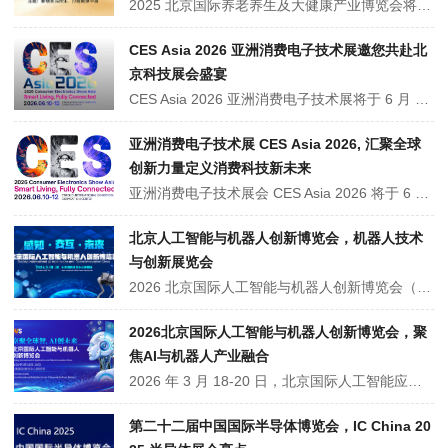
2025 北京国际养老养生及大健康产业博览会将于 12 月 27 日 - 29 日在北京亦创国际会展中心举办。展会汇聚 800 家主流品牌，设 9 大展区，覆盖智慧养老、康复辅具、营养膳食等全产业链产品与服务。同期举办 8 场行业论坛，预计吸引 5 万人次参观，是专业商贸对接与公众健康消费的核心平台。
CES Asia 2026 亚洲消费电子技术展邀您共赴北
京科技展会盛宴
CES Asia 2026 亚洲消费电子技术展将于 6 月 10-12 日在北京亦创会展中心举办，聚焦 “数字经济、绿色低碳、智能家居” 三大万亿级战略赛道，设八大核心展区精准对接相关领域及千亿级消费场景。展会已邀请 572 家全球顶尖企业，剩余席位不足 300 个，预计吸引超 3.6 万专业观众及众多采购团、投资机构。···
亚洲消费电子技术展 CES Asia 2026, 汇聚全球
创新力量定义消费科技新未来
亚洲消费电子技术展会 CES Asia 2026 将于 6 月 10-12 日在北京亦创会展中心举办，作为亚洲极具影响力的消费科技盛会，汇聚 572 家全球创新企业，覆盖人形机器人、AI 等前沿领域。展会吸引超 3.6 万名付费专业观众，62% 为企业决策者，将通过八大核心展区，打造高效交流合作平台，驱动创新商业化落地。
北京人工智能与机器人创新博览会，机器人技术
与创新展览会
2026 北京国际人工智能与机器人创新博览会（AI Show Beijing 2026），3 月 18-20 日在中国国际展览中心（朝阳馆）举办，预计 450 家企业参展、5 万专业观众到场。展会覆盖 AI 与机器人全产业链，设四大特色展区，同期办全球 AI 应用峰会等活动，依托北京科创优势，助力技术交流与产业转型。
2026北京国际人工智能与机器人创新博览会，聚
焦AI与机器人产业融合
2026 年 3 月 18-20 日，北京国际人工智能应用与机器人创新博览会将在朝阳馆举办。展会由北京人工智能学会等主办，预计 450 家企业。展品覆盖 AI 全产业链、智能机器人、低空经济等八大板块，设黑科技体验区、AI 课堂等亮点，依托北京产业优势，搭建技术交流、资源对接平台，助力智能产业落地。
第二十二届中国国际半导体博览会，IC China 20