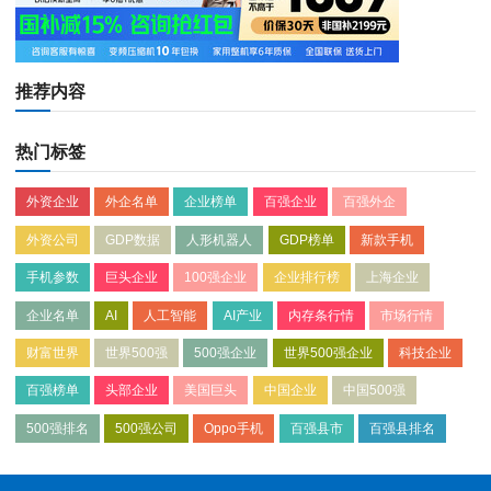
推荐内容
热门标签
外资企业
外企名单
企业榜单
百强企业
百强外企
外资公司
GDP数据
人形机器人
GDP榜单
新款手机
手机参数
巨头企业
100强企业
企业排行榜
上海企业
企业名单
AI
人工智能
AI产业
内存条行情
市场行情
财富世界
世界500强
500强企业
世界500强企业
科技企业
百强榜单
头部企业
美国巨头
中国企业
中国500强
500强排名
500强公司
Oppo手机
百强县市
百强县排名